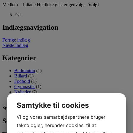
Medlem – Juliane Heidicke ønsker genvalg –
Valgt
Evt.
Indlægsnavigation
Forrige indlæg
Næste indlæg
Kategorier
Badminton
(1)
Billard
(1)
Fodbold
(1)
Gymnastik
(1)
Nyheder
(7)
Rullerødder
(2)
Samtykke til cookies
Søg efter:
Vi og vores samarbejdspartnere bruger
Seneste 3 indlæg
teknologier, herunder cookies, til at