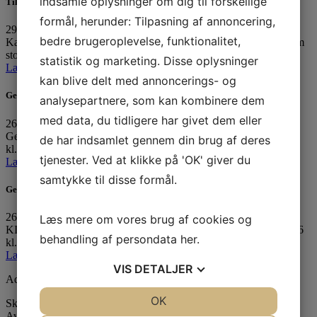
indsamle oplysninger om dig til forskellige
Tillykke med de 30 år som instruktør
formål, herunder: Tilpasning af annoncering,
29. maj 2026
bedre brugeroplevelse, funktionalitet,
Karlebo Idrætsforenings gymnastikafdeling ønsker Susanne Assam
stort tillykke med de…
statistik og marketing. Disse oplysninger
Læs mere »
kan blive delt med annoncerings- og
Generalforsamling i Fodboldafdelingen
analysepartnere, som kan kombinere dem
med data, du tidligere har givet dem eller
26. januar 2026
Generalforsamling i Fodboldafdelingen afholdes d. 7. januar 2026
de har indsamlet gennem din brug af deres
kl. 17.00…
tjenester. Ved at klikke på 'OK' giver du
Læs mere »
samtykke til disse formål.
Generalforsamlinger i Karlebo Idrætsforening
26. december 2025
Læs mere om vores brug af cookies og
KIF Hoved generalforsamling afholdes søndag d. 22. februar 2026
behandling af persondata
her
.
kl.…
Læs mere »
VIS
DETALJER
Addresse
JA
NEJ
OK
JA
NEJ
Skolen (Gymnastik)
Avderødvej 48