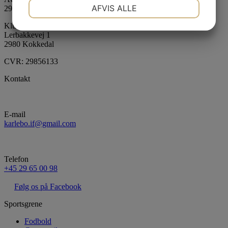
NØDVENDIGE
PRÆFERENCER
AFVIS ALLE
2980 Kokkedal
JA
NEJ
JA
NEJ
Klubhuset
Lerbakkevej 1
MARKETING
STATISTIK
2980 Kokkedal
CVR: 29856133
Kontakt
E-mail
karlebo.if@gmail.com
Telefon
+45 29 65 00 98
Følg os på Facebook
Sportsgrene
Fodbold