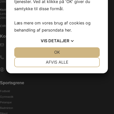
tjenester. Ved at klikke på 'OK' giver du
2980 Kokkedal
samtykke til disse formål.
Klubhuset
Lerbakkevej 1
2980 Kokkedal
Læs mere om vores brug af cookies og
CVR: 29856133
behandling af persondata
her
.
Kontakt
VIS
DETALJER
E-mail
karlebo.if@gmail.com
JA
NEJ
OK
JA
NEJ
Telefon
NØDVENDIGE
PRÆFERENCER
+45 29 65 00 98
AFVIS ALLE
JA
NEJ
JA
NEJ
Følg os på Facebook
MARKETING
STATISTIK
Sportsgrene
Fodbold
Gymnastik
Petanque
Badminton
Biliard