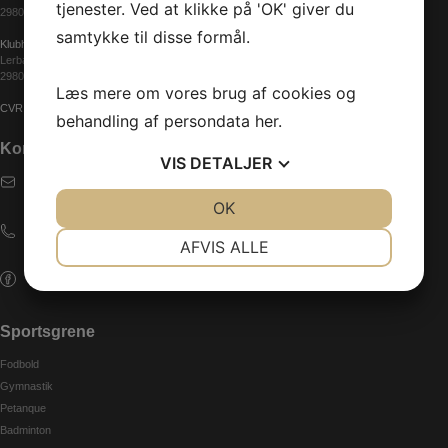
tjenester. Ved at klikke på 'OK' giver du
2980 Kokkedal
samtykke til disse formål.
Klubhuset
Lerbakkevej 1
2980 Kokkedal
Læs mere om vores brug af cookies og
CVR: 29856133
behandling af persondata
her
.
Kontakt
VIS
DETALJER
E-mail
karlebo.if@gmail.com
JA
NEJ
OK
JA
NEJ
Telefon
NØDVENDIGE
PRÆFERENCER
AFVIS ALLE
+45 29 65 00 98
JA
NEJ
JA
NEJ
Følg os på Facebook
MARKETING
STATISTIK
Sportsgrene
Fodbold
Gymnastik
Petanque
Badminton