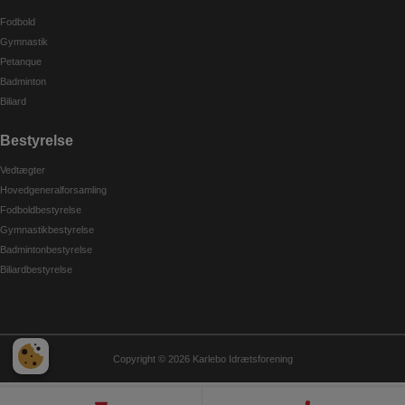
Fodbold
Gymnastik
Petanque
Badminton
Biliard
Bestyrelse
Vedtægter
Hovedgeneralforsamling
Fodboldbestyrelse
Gymnastikbestyrelse
Badmintonbestyrelse
Biliardbestyrelse
Copyright © 2026 Karlebo Idrætsforening