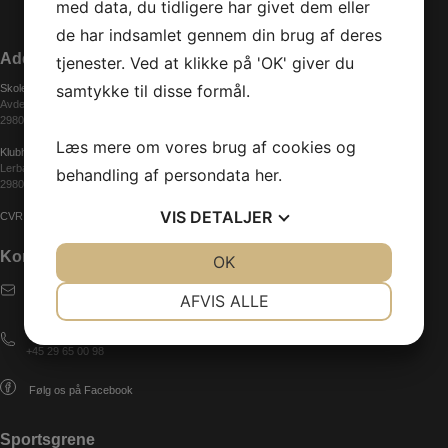
med data, du tidligere har givet dem eller
de har indsamlet gennem din brug af deres
Addresse
tjenester. Ved at klikke på 'OK' giver du
samtykke til disse formål.
Skolen (Gymnastik)
Avderødvej 48
2980 Kokkedal
Læs mere om vores brug af cookies og
Klubhuset
Lerbakkevej 1
behandling af persondata
her
.
2980 Kokkedal
VIS
DETALJER
CVR: 29856133
Kontakt
JA
NEJ
OK
JA
NEJ
E-mail
NØDVENDIGE
PRÆFERENCER
AFVIS ALLE
karlebo.if@gmail.com
JA
NEJ
JA
NEJ
Telefon
+45 29 65 00 98
MARKETING
STATISTIK
Følg os på Facebook
Sportsgrene